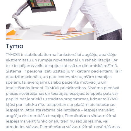
Tymo
TYMO® ir stabiloplatforma funkcionālai augšējo, apakšējo
ekstremitāšu un rumpja novērtēšanai un rehabilitācijai. Ar
to ir iespējams veikt terapiju statiskā un dinamiskā režīmā.
Sistēmai ir personalizēti uzstādījumi katram pacientam. Tā ir
daudzfunkcionāla, un pateicoties aizraujošām terapijas
spēlēm, tā ievērojami uzlabo pacienta motivāciju un
iesaistīšanās līmeni. TYMO® priekšrocības: Sistēma piedāvā
plašas novērtēšanas un terapijas iespējas: terapeits pats var
papildināt iepriekš uzstādītas programmas, līdz ar to TYMO
kļūst par lielisku rīku terapeitam, ar plašām pielietošanas
iespējām; Atbalsta režīma pielietošana – iespējams veikt
augšējo ekstremitāšu terapiju; Piemērošana sēdus režīmā:
iespējams veikt funkcionālu treniņu sēdus režīmā, vai
atrodoties stāvus. Piemērošana stāvus režīmā: novērtēšanas