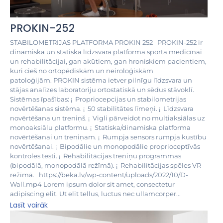
PROKIN-252
STABILOMETRIJAS PLATFORMA PROKIN 252 PROKIN-252 ir
dinamiska un statiska līdzsvara platforma sporta medicīnai
un rehabilitācijai, gan akūtiem, gan hroniskiem pacientiem,
kuri cieš no ortopēdiskām un neiroloģiskām
patoloģijām. PROKIN sistēma ietver pilnīgu līdzsvara un
stājas analīzes laboratoriju ortostatiskā un sēdus stāvoklī.
Sistēmas īpašības: ¡ Propriocepcijas un stabilometrijas
novērtēšanas sistēma. ¡ 50 stabilitātes līmeņi. ¡ Līdzsvara
novērtēšana un treniņš. ¡ Vigli pārveidot no multiaksiālas uz
monoaksiālu platformu. ¡ Statiska/dinamiska platforma
novērtēšanai un treniņam. ¡ Rumpja sensors rumpja kustību
novērtēšanai. ¡ Bipodālie un monopodālie proprioceptīvās
kontroles testi. ¡ Rehabilitācijas treniņu programmas
(bipodālā, monopodālā režīmā). ¡ Rehabilitācijas spēles VR
režīmā. https://beka.lv/wp-content/uploads/2022/10/D-
Wall.mp4 Lorem ipsum dolor sit amet, consectetur
adipiscing elit. Ut elit tellus, luctus nec ullamcorper...
Lasīt vairāk