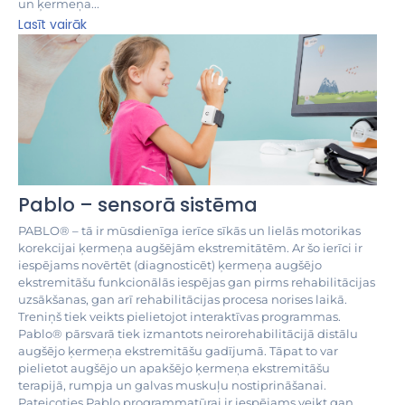
un ķermeņa...
Lasīt vairāk
Pablo – sensorā sistēma
PABLO® – tā ir mūsdienīga ierīce sīkās un lielās motorikas
korekcijai ķermeņa augšējām ekstremitātēm. Ar šo ierīci ir
iespējams novērtēt (diagnosticēt) ķermeņa augšējo
ekstremitāšu funkcionālās iespējas gan pirms rehabilitācijas
uzsākšanas, gan arī rehabilitācijas procesa norises laikā.
Treniņš tiek veikts pielietojot interaktīvas programmas.
Pablo® pārsvarā tiek izmantots neirorehabilitācijā distālu
augšējo ķermeņa ekstremitāšu gadījumā. Tāpat to var
pielietot augšējo un apakšējo ķermeņa ekstremitāšu
terapijā, rumpja un galvas muskuļu nostiprināšanai.
Pateicoties Pablo programmatūrai ir iespējams veikt gan