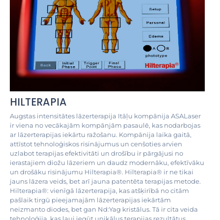
HILTERAPIA
Augstas intensitātes lāzerterapija Itāļu kompānija ASALaser
ir viena no vecākajām kompānjām pasaulē, kas nodarbojas
ar lāzerterapijas iekārtu ražošanu. Kompānija laika gaitā,
attīstot tehnoloģiskos risinājumus un cenšoties arvien
uzlabot terapijas efektivitāti un drošību ir pārgājusi no
ierastajiem diožu lāzeriem un daudz modernāku, efektīvāku
un drošāku risinājumu Hilterapia®. Hilterapia® ir ne tikai
jauns lāzera veids, bet arī jauna patentēta terapijas metode.
Hilterapia®: vienīgā lāzerterapija, kas atšķirībā no citām
pašlaik tirgū pieejamajām lāzerterapijas iekārtām
neizmanto diodes, bet gan Nd:Yag kristālus. Tā ir cita veida
tehnoloģija, kas ļauj iegūt unikālus terapijas rezultātus.