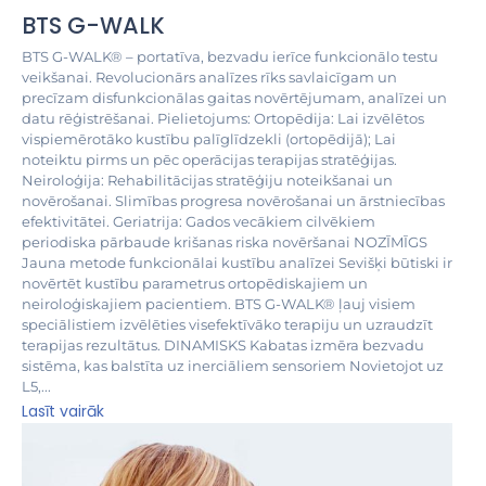
BTS G-WALK
BTS G-WALK® – portatīva, bezvadu ierīce funkcionālo testu
veikšanai. Revolucionārs analīzes rīks savlaicīgam un
precīzam disfunkcionālas gaitas novērtējumam, analīzei un
datu rēģistrēšanai. Pielietojums: Ortopēdija: Lai izvēlētos
vispiemērotāko kustību palīglīdzekli (ortopēdijā); Lai
noteiktu pirms un pēc operācijas terapijas stratēģijas.
Neiroloģija: Rehabilitācijas stratēģiju noteikšanai un
novērošanai. Slimības progresa novērošanai un ārstniecības
efektivitātei. Geriatrija: Gados vecākiem cilvēkiem
periodiska pārbaude krišanas riska novēršanai NOZĪMĪGS
Jauna metode funkcionālai kustību analīzei Sevišķi būtiski ir
novērtēt kustību parametrus ortopēdiskajiem un
neiroloģiskajiem pacientiem. BTS G-WALK® ļauj visiem
speciālistiem izvēlēties visefektīvāko terapiju un uzraudzīt
terapijas rezultātus. DINAMISKS Kabatas izmēra bezvadu
sistēma, kas balstīta uz inerciāliem sensoriem Novietojot uz
L5,...
Lasīt vairāk