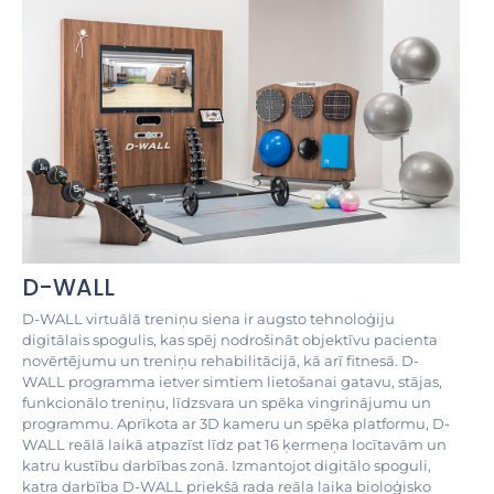
D-WALL
D-WALL virtuālā treniņu siena ir augsto tehnoloģiju
digitālais spogulis, kas spēj nodrošināt objektīvu pacienta
novērtējumu un treniņu rehabilitācijā, kā arī fitnesā. D-
WALL programma ietver simtiem lietošanai gatavu, stājas,
funkcionālo treniņu, līdzsvara un spēka vingrinājumu un
programmu. Aprīkota ar 3D kameru un spēka platformu, D-
WALL reālā laikā atpazīst līdz pat 16 ķermeņa locītavām un
katru kustību darbības zonā. Izmantojot digitālo spoguli,
katra darbība D-WALL priekšā rada reāla laika bioloģisko