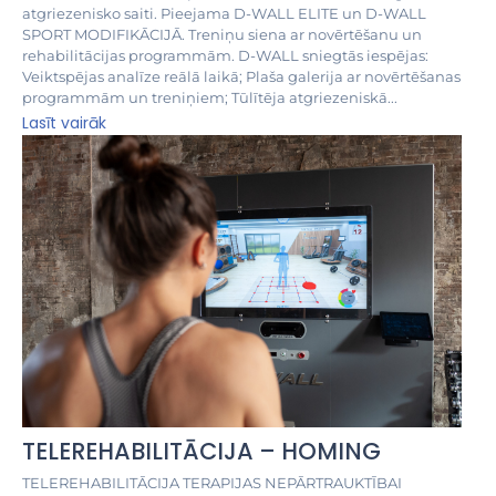
atgriezenisko saiti. Pieejama D-WALL ELITE un D-WALL
SPORT MODIFIKĀCIJĀ. Treniņu siena ar novērtēšanu un
rehabilitācijas programmām. D-WALL sniegtās iespējas:
Veiktspējas analīze reālā laikā; Plaša galerija ar novērtēšanas
programmām un treniņiem; Tūlītēja atgriezeniskā...
Lasīt vairāk
TELEREHABILITĀCIJA – HOMING
TELEREHABILITĀCIJA TERAPIJAS NEPĀRTRAUKTĪBAI