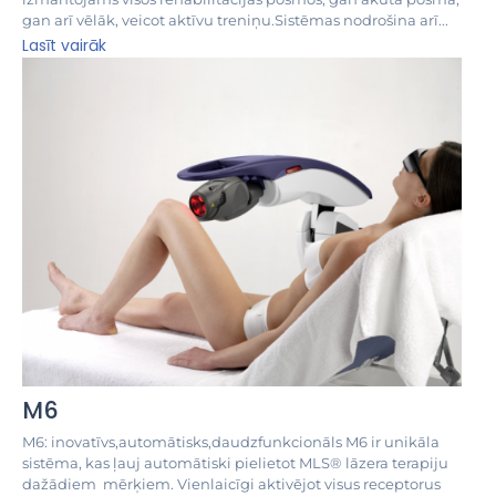
gan arī vēlāk, veicot aktīvu treniņu.Sistēmas nodrošina arī...
Lasīt vairāk
M6
M6: inovatīvs,automātisks,daudzfunkcionāls M6 ir unikāla
sistēma, kas ļauj automātiski pielietot MLS® lāzera terapiju
dažādiem mērķiem. Vienlaicīgi aktivējot visus receptorus