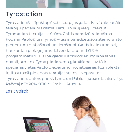
Tyrostation
Tyrostation® ir īpaši aprīkots terapijas galds, kas funkcionālo
terapiju padara maksimāli ērtu un ļauj viegli piekļūt
Tyromotion terapijas ierīcēm. Galds paredzēts lietošanai
kopā ar Pablo® un Tymo® – tas ir paredzēts šo sistēmu un to
piederumu glabāšanai un lietošanai. Galds ir elektroniski,
horizontāli pielāgojams. Ietver datoru un TYROS
programmatūru. Darba galds ir aprīkots ar uzglabāšanas
nodalījumiem, Tymo piederumu glabāšanai, uz tā ir
speciālas vietas Pablo piederumu novietošanai. Komplektā
ietilpst īpaši pielāgots terapijas soliņš. *Nepasūtot
Tyrostation, dators priekš Tymo un Pablo ir jāpasūta atsevišķi.
Ražotājs: TYROMOTION GmbH, Austrija
Lasīt vairāk