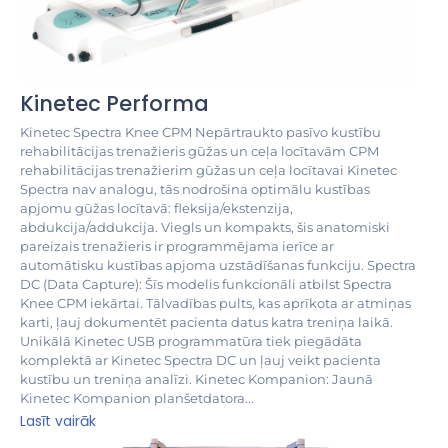
Kinetec Performa
Kinetec Spectra Knee CPM Nepārtraukto pasīvo kustību
rehabilitācijas trenažieris gūžas un ceļa locītavām CPM
rehabilitācijas trenažierim gūžas un ceļa locītavai Kinetec
Spectra nav analogu, tās nodrošina optimālu kustības
apjomu gūžas locītavā: fleksija/ekstenzija,
abdukcija/addukcija. Viegls un kompakts, šis anatomiski
pareizais trenažieris ir programmējama ierīce ar
automātisku kustības apjoma uzstādīšanas funkciju. Spectra
DC (Data Capture): Šīs modelis funkcionāli atbilst Spectra
Knee CPM iekārtai. Tālvadības pults, kas aprīkota ar atmiņas
karti, ļauj dokumentēt pacienta datus katra treniņa laikā.
Unikālā Kinetec USB programmatūra tiek piegādāta
komplektā ar Kinetec Spectra DC un ļauj veikt pacienta
kustību un treniņa analīzi. Kinetec Kompanion: Jaunā
Kinetec Kompanion planšetdatora...
Lasīt vairāk