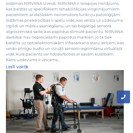
sistēmas NIRVANA izveidi. NIRVANA ir terapijas risinājums,
kas balstās uz specifiskiem rehabilitācijas vingrinājumiem
pacientiem ar dažādām neiromotoro funkciju patoloģijām.
Sistēmas priekšrocības ir spēļu vide, kas vērsta uz uzdevuma
izpildi un mērķu sasniegšanu, un tās bagātīgā sensorā
atgriezeniskā saite, kas papildus stimulē pacientu. NIRVANA
darbībai nav nepieciešami papildus marķieri, jo tā tiek
balstīta uz optoelektroniskām infrasarkano staru ierīcēm, kas
veido pilnīgu audio un vizuāli sensoro iegrimšanu virtuālajā
vidē, kurā pacients var līdzdarboties ar savām kustībām.
Katrs uzdevums ir veicams...
Lasīt vairāk