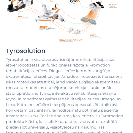
Tyrosolution
Tyrosolution ir visaptverošs risinājums rehabilitācijai, kas
ietver robotizētas un funkcionālas ražotājaTyromotion
rehabilitācijas ierīces: Diego – ierīce ķermeņa augšējo
ekstremitāšu rehabilitācijai, Amadeo – robotizēts trenažieris
sīkās motorikas attīstībai, ierīci Pablo augšējo ekstremitāšu
muskuļu motorikas traucējumu korekcijai, funkcionālo
stabiloplatformu Tymo, interaktīvu rehabilitācijas ekrānu
Myro un robotizētas gaitas rehabilitācijas ierīces Omego un
Lexo. Katru no ierīcēm ir iespējams personalizēt atbilstoši
konkrētam pacientam, lai nodrošinātu optimālu pacienta
ārstēšanas kursu. Tas ir risinājums, kas ietver visu Tyromotion
produktu klāstu, kas lieliski papildina viens otru rezultātā
piedāvājot universālu, visaptverošu risinājumu. Tas
izmantojams visos rehabilitācijas posmos, gan akūtā posmā,