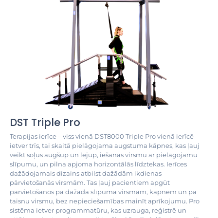
DST Triple Pro
Terapijas ierīce – viss vienā DST8000 Triple Pro vienā ierīcē
ietver trīs, tai skaitā pielāgojama augstuma kāpnes, kas ļauj
veikt soļus augšup un lejup, iešanas virsmu ar pielāgojamu
slīpumu, un pilna apjoma horizontālās līdztekas. Ierīces
dažādojamais dizains atbilst dažādām ikdienas
pārvietošanās virsmām. Tas ļauj pacientiem apgūt
pārvietošanos pa dažāda slīpuma virsmām, kāpnēm un pa
taisnu virsmu, bez nepieciešamības mainīt aprīkojumu. Pro
sistēma ietver programmatūru, kas uzrauga, reģistrē un