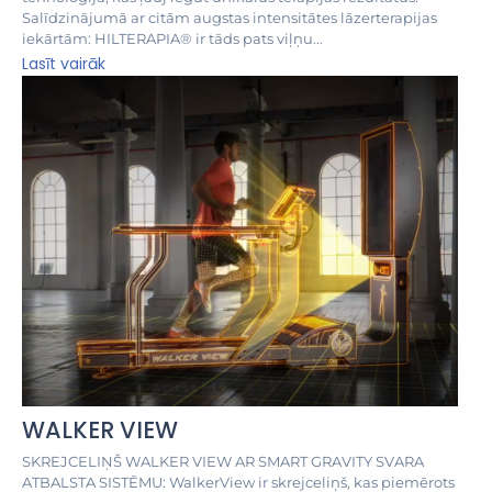
Salīdzinājumā ar citām augstas intensitātes lāzerterapijas
iekārtām: HILTERAPIA® ir tāds pats viļņu...
Lasīt vairāk
WALKER VIEW
SKREJCELIŅŠ WALKER VIEW AR SMART GRAVITY SVARA
ATBALSTA SISTĒMU: WalkerView ir skrejceliņš, kas piemērots