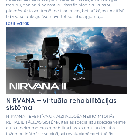
treniņu, gan arī diagnostiku visās fizioloģisku kustību
plaknēs. Ar to var trenēt ne tikai rokas, bet arī kājas un attīstīt
līdzsvara funkciju. Var novērtēt kustību apjomu,...
Lasīt vairāk
NIRVANA – virtuāla rehabilitācijas
sistēma
NIRVANA – EFEKTĪVA UN AIZRAUJOŠA NEIRO-MTORĀS
REHABILITĀCIJAS SISTĒMA Itālijas speciālistu spēcīgā vēlme
attīstīt neiro-motorās rehabilitācijas sistēmu un izcilība
inženierzinātnēs ir veicinājusi revolucionāras virtuālās