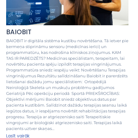
BAIOBIT
BAIOBIT ir digitāla sistēma kustību novērtēšana. Tā ietver pie
ķermeņa stiprināmu sensoru (medicīnas ierīci) un
programmatūru, kas nodrošina klīniskos ziņojumus. KAM
TAS IR PAREDZĒTS? Medicīnas speciālistam, terapeitam, lai
novērtētu pacienta spēju izpildīt terapijas vingrinājumus.
Programmatūra sniedz iespēju veikt: Novērtēšanu Terapijas
vingrinājumus Rezultātu salīdzināšanu Baiobit ir parerdzēts
lietošanai dažādu jomu speciālistiem: Ortopēdijā
Neiroloģijā Skeleta un muskuļu problēmu gadījumos
Geriatrijā Pēc operāciju periodā Sportā PRIEKŠROCĪBAS:
Objektīvi mērījumi Baiobit sniedz objektīvus datus par
pacienta kustībām. Salīdzinot dažādu terapijas seansu laikā
iegūtos datus, ir iespējams novērtēt rehabilitācijas terapijas
progresu. Terapija ar atgriezenisko saiti Terapeitiskie
vingrojumi ar bioloģiski atgriezenisko saiti. Terapijas laikā
pacients uztver skaņas...
Lasīt vairāk