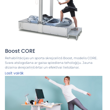
Boost CORE
Rehabilitācijas un sporta skrejceliņš Boost, modelis CORE.
Svara atslogošana ar gaisa spiediena teholoģiju. Jauna
dizaina skrejceliņš ērtai un efektīvai lietošanai.
Lasīt vairāk