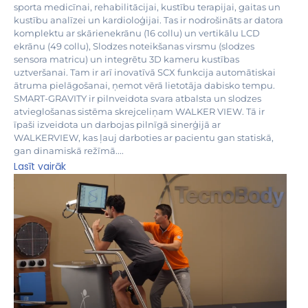
sporta medicīnai, rehabilitācijai, kustību terapijai, gaitas un
kustību analīzei un kardioloģijai. Tas ir nodrošināts ar datora
komplektu ar skārienekrānu (16 collu) un vertikālu LCD
ekrānu (49 collu), Slodzes noteikšanas virsmu (slodzes
sensora matricu) un integrētu 3D kameru kustības
uztveršanai. Tam ir arī inovatīvā SCX funkcija automātiskai
ātruma pielāgošanai, ņemot vērā lietotāja dabisko tempu.
SMART-GRAVITY ir pilnveidota svara atbalsta un slodzes
atvieglošanas sistēma skrejceliņam WALKER VIEW. Tā ir
īpaši izveidota un darbojas pilnīgā sinerģijā ar
WALKERVIEW, kas ļauj darboties ar pacientu gan statiskā,
gan dinamiskā režīmā....
Lasīt vairāk