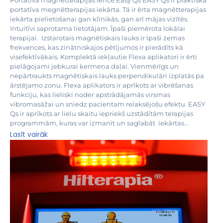
Portatīva magnētterapijas ierīce Easy Qs EASY Qs ir praktiska
portatīva megnētterapijas iekārta. Tā ir ērta magnētterapijas
iekārta pielietošanai gan klīnikās, gan arī mājas vizītēs.
Intuitīvi saprotama lietotājam. Īpaši piemērota lokālai
terapijai. Izstarotais magnētiskais lauks ir īpaši zemas
frekvences, kas zinātniskajos pētījumos ir pierādīts kā
visefektīvākais. Komplektā iekļautie Flexa aplikatori ir ērti
pielāgojami jebkurai ķermeņa daļai. Vienmērīgs un
nepārtraukts magnētiskais lauks perpendikulāri izplatās pa
ārstējamo zonu. Flexa aplikators ir aprīkots ar vibrēšanas
funkciju, kas lieliski noder apstrādājamās virsmas
vibromasāžai un sniedz pacientam relaksējošu efektu. EASY
Qs ir aprīkots ar lielu skaitu iepriekš uzstādītām terapijas
programmām, kuras var izmanīt un saglabāt iekārtas...
Lasīt vairāk