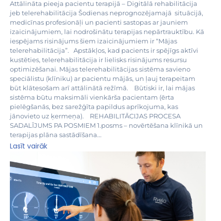
Attālināta pieeja pacientu terapijā – Digitālā rehabilitācija
jeb telerehabilitācija Šodienas neprognozējamajā situācijā,
medicīnas profesionāļi un pacienti sastopas ar jauniem
izaicinājumiem, lai nodrošinātu terapijas nepārtrauktību. Kā
iespējams risinājums šiem izaicinājumiem ir “Mājas
telerehabilitācija”. Apstākļos, kad pacients ir spējīgs aktīvi
kustēties, telerehabilitācija ir lielisks risinājums resursu
optimizēšanai. Mājas telerehabilitācijas sistēma savieno
speciālistu (klīniku) ar pacientu mājās, un ļauj terapeitam
būt klātesošam arī attālinātā režīmā. Būtiski ir, lai mājas
sistēma būtu maksimāli vienkārša pacientam (ērta
pielēgšanās, bez sarežģīta papildus aprīkojuma, kas
jānovieto uz ķermeņa). REHABILITĀCIJAS PROCESA
SADALĪJUMS PA POSMIEM 1.posms – novērtēšana klīnikā un
terapijas plāna sastādīšana...
Lasīt vairāk