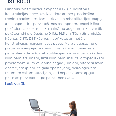
DST 8000
Dinamiskais trenažieris kāpnes (DST) ir inovatīvas
konstrukcijas ierīce, kas izveidota ar mērķi nodrošināt
treniņu pacientam, kam tiek veikta rehabilitācijas terapija,
ar pakāpenisku pārvietošanos pa kāpnēm. Ierīcei ir četri
pakāpieni ar elektroniski maināmu augstumu, kas var tikt
pakāpeniski pielāgots no 0 līdz 16,5 cm. Tās ir dinamiskās
kāpnes (DST). DST kāpnes ir aprīkotas ar metāla
konstrukcijas margām abās pusēs. Margu augstumu un
platumu ir iespējams mainīt. Trenažieris ir paredzēts
pacientiem dažādos rehabilitācijas posmos, pēc dažādām
slimībām, traumām, sirds slimībām, insulta, ortopēdiskām
problēmām, auto vai darba negadījumiem, ortopēdiskām
operācijām (piem. ceļgala operācijām), neiroloģiskām
traumām vai amputācijām, kad nepieciešams apgūt
prasmes pārvietoties pa pa kāpnēm vai...
Lasīt vairāk