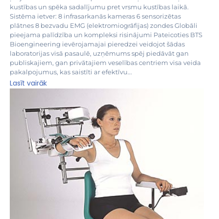
kustības un spēka sadalījumu pret vrsmu kustības laikā.
Sistēma ietver: 8 infrasarkanās kameras 6 sensorizētas
plātnes 8 bezvadu EMG (elektromiogrāfijas) zondes Globāli
pieejama palīdzība un kompleksi risinājumi Pateicoties BTS
Bioengineering ievērojamajai pieredzei veidojot šādas
laboratorijas visā pasaulē, uzņēmums spēj piedāvāt gan
publiskajiem, gan privātajiem veselības centriem visa veida
pakalpojumus, kas saistīti ar efektīvu...
Lasīt vairāk