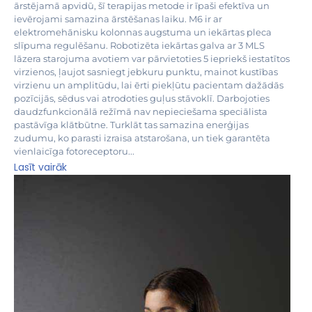
ārstējamā apvidū, šī terapijas metode ir īpaši efektīva un
ievērojami samazina ārstēšanas laiku. M6 ir ar
elektromehānisku kolonnas augstuma un iekārtas pleca
slīpuma regulēšanu. Robotizēta iekārtas galva ar 3 MLS
lāzera starojuma avotiem var pārvietoties 5 iepriekš iestatītos
virzienos, ļaujot sasniegt jebkuru punktu, mainot kustības
virzienu un amplitūdu, lai ērti piekļūtu pacientam dažādās
pozīcijās, sēdus vai atrodoties guļus stāvoklī. Darbojoties
daudzfunkcionālā režīmā nav nepieciešama speciālista
pastāvīga klātbūtne. Turklāt tas samazina enerģijas
zudumu, ko parasti izraisa atstarošana, un tiek garantēta
vienlaicīga fotoreceptoru...
Lasīt vairāk