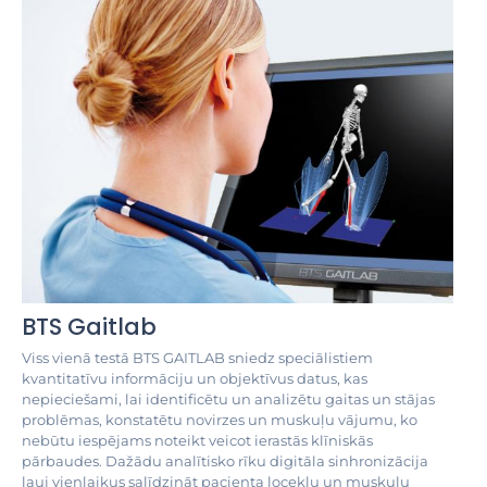
BTS Gaitlab
Viss vienā testā BTS GAITLAB sniedz speciālistiem
kvantitatīvu informāciju un objektīvus datus, kas
nepieciešami, lai identificētu un analizētu gaitas un stājas
problēmas, konstatētu novirzes un muskuļu vājumu, ko
nebūtu iespējams noteikt veicot ierastās klīniskās
pārbaudes. Dažādu analītisko rīku digitāla sinhronizācija
ļauj vienlaikus salīdzināt pacienta locekļu un muskuļu