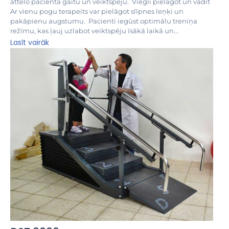
attēlo pacienta gaitu un veiktspēju. Viegli pielāgot un vadīt
Ar vienu pogu terapeits var pielāgot slīpnes leņķi un
pakāpienu augstumu. Pacienti iegūst optimālu treniņa
režīmu, kas ļauj uzlabot veiktspēju īsākā laikā un...
Lasīt vairāk