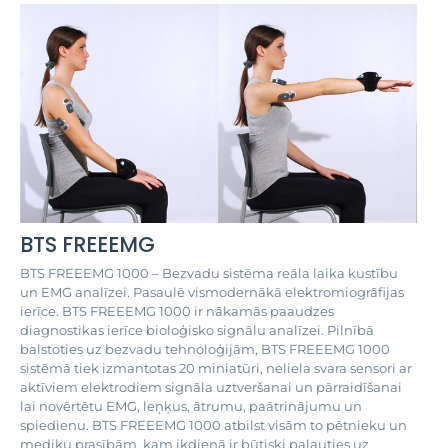
BTS FREEEMG
BTS FREEEMG 1000 – Bezvadu sistēma reāla laika kustību
un EMG analīzei. Pasaulē vismodernākā elektromiogrāfijas
ierīce. BTS FREEEMG 1000 ir nākamās paaudzes
diagnostikas ierīce bioloģisko signālu analīzei. Pilnībā
balstoties uz bezvadu tehnoloģijām, BTS FREEEMG 1000
sistēmā tiek izmantotas 20 miniatūri, neliela svara sensori ar
aktīviem elektrodiem signāla uztveršanai un pārraidīšanai
lai novērtētu EMG, leņķus, ātrumu, paātrinājumu un
spiedienu. BTS FREEEMG 1000 atbilst visām to pētnieku un
mediķu prasībām, kam ikdienā ir būtiski paļauties uz