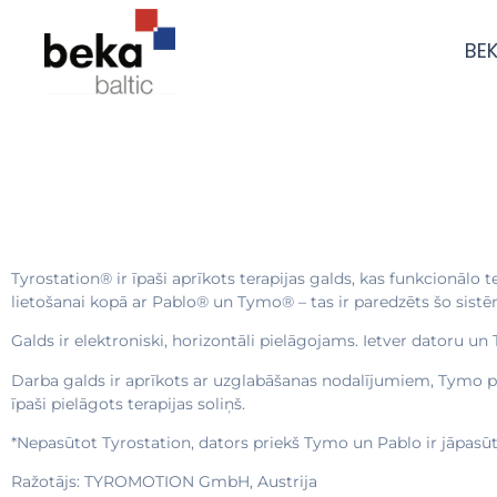
BEK
Tyrostation® ir īpaši aprīkots terapijas galds, kas funkcionālo 
lietošanai kopā ar Pablo® un Tymo® – tas ir paredzēts šo sist
Galds ir elektroniski, horizontāli pielāgojams. Ietver datoru
Darba galds ir aprīkots ar uzglabāšanas nodalījumiem, Tymo pi
īpaši pielāgots terapijas soliņš.
*Nepasūtot Tyrostation, dators priekš Tymo un Pablo ir jāpasūta
Ražotājs: TYROMOTION GmbH, Austrija