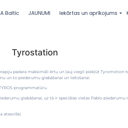
A Baltic
JAUNUMI
Iekārtas un aprīkojums
Tyrostation
terapiju padara maksimāli ērtu un ļauj viegli piekļūt Tyromotion 
ēmu un to piederumu glabāšanai un lietošanai.
 un TYROS programmatūru.
ederumu glabāšanai, uz tā ir speciālas vietas Pablo piederumu n
 atsevišķi.