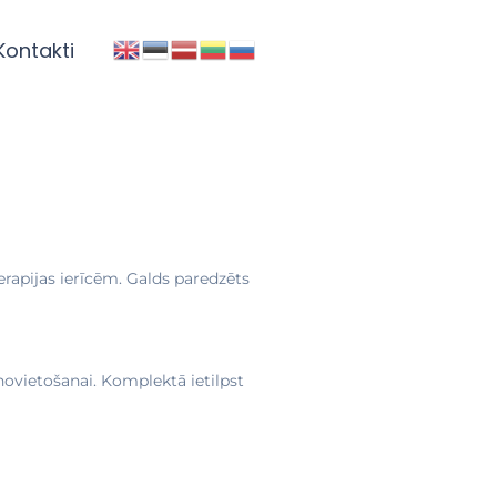
Kontakti
terapijas ierīcēm. Galds paredzēts
ovietošanai. Komplektā ietilpst