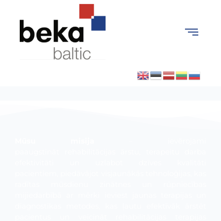
Mūsu misija
– ievērojami
paaugstināt
rehabilitācijas
ārstu, terapeitu darba
efektivitāti un uzlabot dzīves kvalitāti
pacientiem
,
piedāvājot visjaunākās tehnoloģijas, kas
radītas mūsdienu zinātnes un rūpniecības
mijiedarbībā ar mērķi ieviest jaunas terapijas un
diagnostikas metodes, kas ļautu efektīvāk ārstēt
pacientus un veicināt rehabilitācijas terapijas