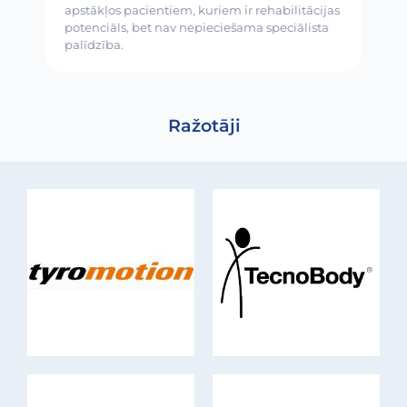
apstākļos pacientiem, kuriem ir rehabilitācijas
potenciāls, bet nav nepieciešama speciālista
palīdzība.
Ražotāji