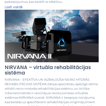
pakalpojumus, kas saistīti ar efektīvu...
Lasīt vairāk
NIRVANA – virtuāla rehabilitācijas
sistēma
NIRVANA – EFEKTĪVA UN AIZRAUJOŠA NEIRO-MTORĀS
REHABILITĀCIJAS SISTĒMA Itālijas speciālistu spēcīgā vēlme
attīstīt neiro-motorās rehabilitācijas sistēmu un izcilība
inženierzinātnēs ir veicinājusi revolucionāras virtuālās
sistēmas NIRVANA izveidi. NIRVANA ir terapijas risinājums,
kas balstās uz specifiskiem rehabilitācijas vingrinājumiem