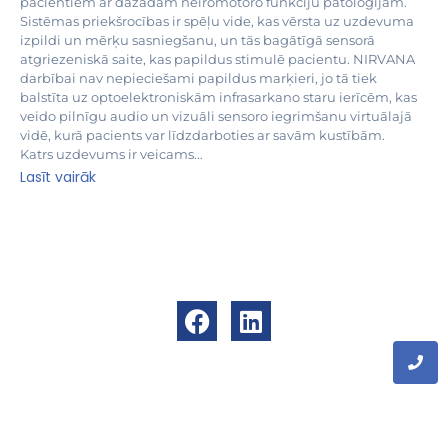
pacientiem ar dažādām neiromotoro funkciju patoloģijām.
Sistēmas priekšrocības ir spēļu vide, kas vērsta uz uzdevuma
izpildi un mērķu sasniegšanu, un tās bagātīgā sensorā
atgriezeniskā saite, kas papildus stimulē pacientu. NIRVANA
darbībai nav nepieciešami papildus marķieri, jo tā tiek
balstīta uz optoelektroniskām infrasarkano staru ierīcēm, kas
veido pilnīgu audio un vizuāli sensoro iegrimšanu virtuālajā
vidē, kurā pacients var līdzdarboties ar savām kustībām.
Katrs uzdevums ir veicams...
Lasīt vairāk
+371 244 00 166
info@beka.lv
© 2026 BEKA Baltic
Izstrādātājs
AMBEX