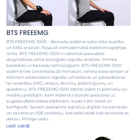
BTS FREEEMG
BTS FREEEMG 1000 – Bezvadu sistēma reāla laika kustību
un EMG analīzei. Pasaulē vismodernākā elektromiogrāfijas
ierīce. BTS FREEEMG 1000 ir nākamās paaudzes
diagnostikas ierīce bioloģisko signālu analīzei. Pilnībā
balstoties uz bezvadu tehnoloģijām, BTS FREEEMG 1000
sistēmā tiek izmantotas 20 miniatūri, neliela svara sensori ar
aktīviem elektrodiem signāla uztveršanai un pārraidīšanai
lai novērtētu EMG, leņķus, ātrumu, paātrinājumu un
spiedienu. BTS FREEEMG 1000 atbilst visām to pētnieku un
mediķu prasībām, kam ikdienā ir būtiski paļauties uz
augstas efektivitātes sistēmām, kuras ir ērti lietot un
konfigurēt. Sansori pastiprina signālus, digitāli tos pārveido
un savieno ar USB uztvērēju, kas tiešā veidā tiek savienots ar
datoru. Pilnīga vadu...
Lasīt vairāk