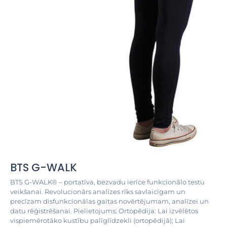
BTS G-WALK
BTS G-WALK® – portatīva, bezvadu ierīce funkcionālo testu
veikšanai. Revolucionārs analīzes rīks savlaicīgam un
precīzam disfunkcionālas gaitas novērtējumam, analīzei un
datu rēģistrēšanai. Pielietojums: Ortopēdija: Lai izvēlētos
vispiemērotāko kustību palīglīdzekli (ortopēdijā); Lai