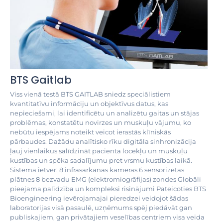
BTS Gaitlab
Viss vienā testā BTS GAITLAB sniedz speciālistiem
kvantitatīvu informāciju un objektīvus datus, kas
nepieciešami, lai identificētu un analizētu gaitas un stājas
problēmas, konstatētu novirzes un muskuļu vājumu, ko
nebūtu iespējams noteikt veicot ierastās klīniskās
pārbaudes. Dažādu analītisko rīku digitāla sinhronizācija
ļauj vienlaikus salīdzināt pacienta locekļu un muskuļu
kustības un spēka sadalījumu pret vrsmu kustības laikā.
Sistēma ietver: 8 infrasarkanās kameras 6 sensorizētas
plātnes 8 bezvadu EMG (elektromiogrāfijas) zondes Globāli
pieejama palīdzība un kompleksi risinājumi Pateicoties BTS
Bioengineering ievērojamajai pieredzei veidojot šādas
laboratorijas visā pasaulē, uzņēmums spēj piedāvāt gan
publiskajiem, gan privātajiem veselības centriem visa veida