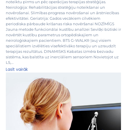
noteiktu pirms un pēc operācijas terapijas stratēģijas.
Neiroloģija: Rehabilitācijas stratēģiju noteikšanai un
novērošanai. Slimības progresa novērošanai un ārstniecības
efektivitātei. Geriatrija: Gados vecākiem cilvēkiem
periodiska pārbaude krišanas riska novēršanai NOZĪMĪGS
Jauna metode funkcionālai kustību analīzei Sevišķi būtiski ir
novērtēt kustību parametrus ortopēdiskajiem un
neiroloģiskajiem pacientiem. BTS G-WALK® ļauj visiem
speciālistiem izvēlēties visefektīvāko terapiju un uzraudzīt
terapijas rezultātus. DINAMISKS Kabatas izmēra bezvadu
sistēma, kas balstīta uz inerciāliem sensoriem Novietojot uz
L5,...
Lasīt vairāk